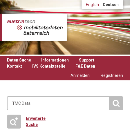
Direkt zum Inhalt
English
Deutsch
Daten Suche
Informationen
Support
Kontakt
IVS Kontaktstelle
F&E Daten
Anmelden
Registrieren
Erweiterte
Suche