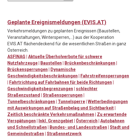
Geplante Ereignismeldungen (EVIS.AT)
Verkehrsmeldungen zu geplanten Ereignissen (Baustellen,
Veranstaltungen, Wintersperren,…) aus der Kooperation
EVIS.AT flächendeckend für die wesentlichen Straßen in ganz
Österreich.
ASFINAG
|
Aktuelle Überholverbote für schwere
Nutzfahrzeuge
|
Baustellen
|
Brückenbeschränkungen
|
Brückensperrungen
|
Dynamische
Geschwindigkeitsbeschränkungen
|
Fahrstreifensperrungen
|
Fahrtrichtung auf Fahrbahnen für beide Richtungen
|
Geschwindigkeitsbegrenzungen
|
schlechter
Straßenzustand
|
Straßensperrungen
|
Tunnelbeschränkungen
|
Tunnelsperre
|
Wetterbedingungen
mit Auswirkungen auf Straßenbelag und Sichtbarkeit
|
Zeitlich beschränkte Verkehrsmaßnahmen
|
Zu erwartende
Verspätungen
|
Inkl. Grenzgebiet
|
Österreich
|
Autobahnen
und Schnellstraßen
|
Bundes- und Landesstraßen
|
Stadt und
Gemeindestraßen
|
Straßennetzwerk