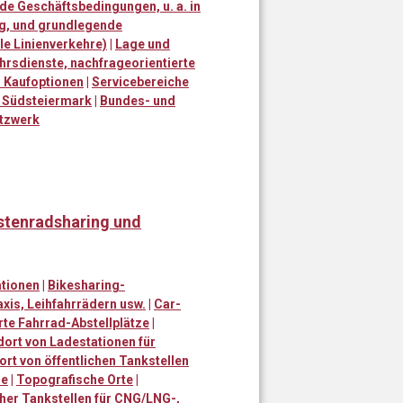
e Geschäftsbedingungen, u. a. in
g, und grundlegende
le Linienverkehre)
|
Lage und
ehrsdienste, nachfrageorientierte
 Kaufoptionen
|
Servicebereiche
 Südsteiermark
|
Bundes- und
tzwerk
astenradsharing und
ationen
|
Bikesharing-
is, Leihfahrrädern usw.
|
Car-
te Fahrrad-Abstellplätze
|
dort von Ladestationen für
ort von öffentlichen Tankstellen
ge
|
Topografische Orte
|
cher Tankstellen für CNG/LNG-,