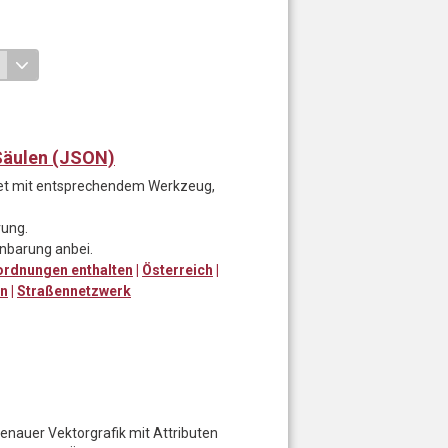
Säulen (JSON)
tet mit entsprechendem Werkzeug,
rung.
inbarung anbei.
rordnungen enthalten
|
Österreich
|
en
|
Straßennetzwerk
enauer Vektorgrafik mit Attributen