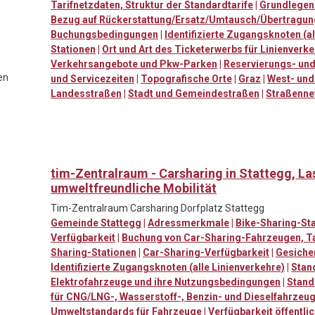
Tarifnetzdaten, Struktur der Standardtarife
|
Grundlegend
Bezug auf Rückerstattung/Ersatz/Umtausch/Übertragun
Buchungsbedingungen
|
Identifizierte Zugangsknoten (al
Stationen
|
Ort und Art des Ticketerwerbs für Linienverk
Verkehrsangebote und Pkw-Parken
|
Reservierungs- und
en
und Servicezeiten
|
Topografische Orte
|
Graz
|
West- und
Landesstraßen
|
Stadt und Gemeindestraßen
|
Straßenne
tim-Zentralraum - Carsharing in Stattegg, L
umweltfreundliche Mobilität
Tim-Zentralraum Carsharing Dorfplatz Stattegg
Gemeinde Stattegg
|
Adressmerkmale
|
Bike-Sharing-St
Verfügbarkeit
|
Buchung von Car-Sharing-Fahrzeugen, Tax
Sharing-Stationen
|
Car-Sharing-Verfügbarkeit
|
Gesicher
Identifizierte Zugangsknoten (alle Linienverkehre)
|
Stan
Elektrofahrzeuge und ihre Nutzungsbedingungen
|
Stand
für CNG/LNG-, Wasserstoff-, Benzin- und Dieselfahrzeu
Umweltstandards für Fahrzeuge
|
Verfügbarkeit öffentli