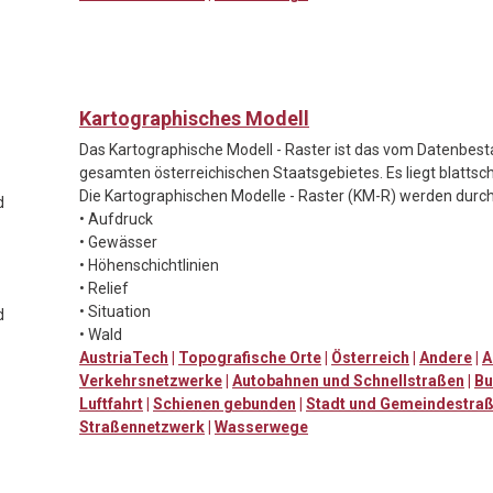
Kartographisches Modell
Das Kartographische Modell - Raster ist das vom Datenbest
gesamten österreichischen Staatsgebietes. Es liegt blattsch
Die Kartographischen Modelle - Raster (KM-R) werden durch
d
• Aufdruck
• Gewässer
• Höhenschichtlinien
• Relief
• Situation
d
• Wald
AustriaTech
|
Topografische Orte
|
Österreich
|
Andere
|
A
Verkehrsnetzwerke
|
Autobahnen und Schnellstraßen
|
Bu
Luftfahrt
|
Schienen gebunden
|
Stadt und Gemeindestra
Straßennetzwerk
|
Wasserwege