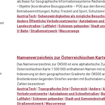
als Basis für Geographische Informationssysteme flächende
• Objekte (koordinative Bezugspunkte – POI) aus den Bere
Betriebseinrichtungen, Kultur, Freizeit und Sport, Schutzein
AustriaTech
|
Sehenswürdigkeiten als mögliche Besuchs
Andere Öffentliche Verkehrsnetzwerke
|
Autobahnen und 
gen
Landesstraßen
|
Luftfahrt
|
Schienen gebunden
|
Stadt un
U-Bahn
|
Straßennetzwerk
|
Wasserwege
Namenverzeichnis zur Österreichischen Karte
Das Namenverzeichnis zur ÖK500 ist eine alphabetische Zu
Österreichischen Karte 1:500 000 enthaltenen Namen mit ei
n
Indexierung ist dem geographischen Gradnetz der ÖK500 a
Breitenkreisen liegenden Streifen werden mit Buchstaben u
Zahlen bezeichnet.
AustriaTech
|
Topografische Orte
|
Österreich
|
Andere
|
A
Verkehrsnetzwerke
|
Autobahnen und Schnellstraßen
|
Bu
Luftfahrt
|
Schienen gebunden
|
Stadt und Gemeindestra
Straßennetzwerk
|
Wasserwege