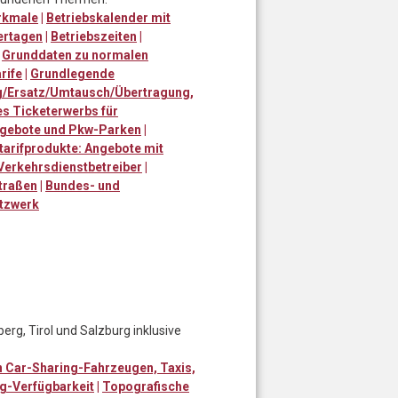
rkmale
|
Betriebskalender mit
ertagen
|
Betriebszeiten
|
|
Grunddaten zu normalen
rife
|
Grundlegende
ng/Ersatz/Umtausch/Übertragung,
es Ticketerwerbs für
angebote und Pkw-Parken
|
arifprodukte: Angebote mit
Verkehrsdienstbetreiber
|
traßen
|
Bundes- und
tzwerk
berg, Tirol und Salzburg inklusive
 Car-Sharing-Fahrzeugen, Taxis,
g-Verfügbarkeit
|
Topografische