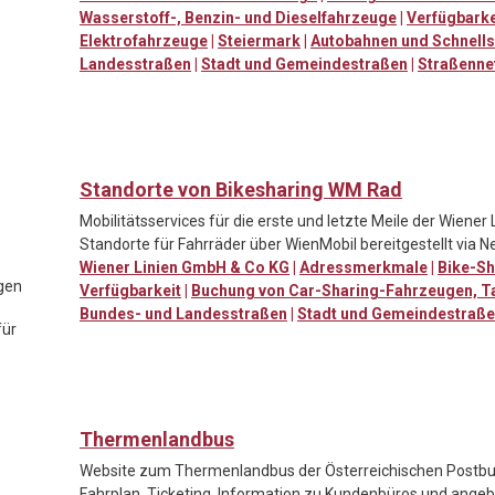
Wasserstoff-, Benzin- und Dieselfahrzeuge
|
Verfügbarke
Elektrofahrzeuge
|
Steiermark
|
Autobahnen und Schnell
Landesstraßen
|
Stadt und Gemeindestraßen
|
Straßenne
Standorte von Bikesharing WM Rad
Mobilitätsservices für die erste und letzte Meile der Wiene
Standorte für Fahrräder über WienMobil bereitgestellt via N
Wiener Linien GmbH & Co KG
|
Adressmerkmale
|
Bike-Sh
gen
Verfügbarkeit
|
Buchung von Car-Sharing-Fahrzeugen, Tax
Bundes- und Landesstraßen
|
Stadt und Gemeindestraß
für
Thermenlandbus
Website zum Thermenlandbus der Österreichischen Postbus
Fahrplan, Ticketing, Information zu Kundenbüros und ang