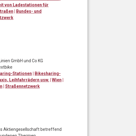
it von Ladestationen für
straßen
|
Bundes- und
tzwerk
r Linien GmbH und Co KG
extbike
aring-Stationen
|
Bikesharing-
is, Leihfahrrädern usw.
|
Wien
|
en
|
Straßennetzwerk
 Aktiengesellschaft betreffend
ebundenen Thermen.