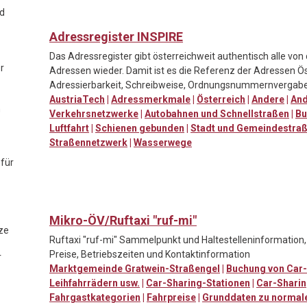
nd
Adressregister INSPIRE
Das Adressregister gibt österreichweit authentisch alle von
r
Adressen wieder. Damit ist es die Referenz der Adressen Ös
Adressierbarkeit, Schreibweise, Ordnungsnummernvergabe
AustriaTech
|
Adressmerkmale
|
Österreich
|
Andere
|
And
n
Verkehrsnetzwerke
|
Autobahnen und Schnellstraßen
|
Bu
Luftfahrt
|
Schienen gebunden
|
Stadt und Gemeindestra
Straßennetzwerk
|
Wasserwege
 für
Mikro-ÖV/Ruftaxi "ruf-mi"
ze
Ruftaxi "ruf-mi" Sammelpunkt und Haltestelleninformation
Preise, Betriebszeiten und Kontaktinformation
r
Marktgemeinde Gratwein-Straßengel
|
Buchung von Car-
Leihfahrrädern usw.
|
Car-Sharing-Stationen
|
Car-Sharin
Fahrgastkategorien
|
Fahrpreise
|
Grunddaten zu normale