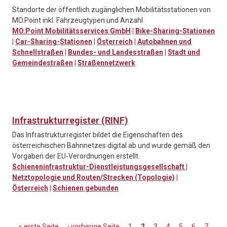
Standorte der öffentlich zugänglichen Mobilitätsstationen von
MO.Point inkl. Fahrzeugtypen und Anzahl
MO.Point Mobilitätsservices GmbH
|
Bike-Sharing-Stationen
|
Car-Sharing-Stationen
|
Österreich
|
Autobahnen und
Schnellstraßen
|
Bundes- und Landesstraßen
|
Stadt und
Gemeindestraßen
|
Straßennetzwerk
Infrastrukturregister (RINF)
Das Infrastrukturregister bildet die Eigenschaften des
österreichischen Bahnnetzes digital ab und wurde gemäß den
Vorgaben der EU-Verordnungen erstellt.
Schieneninfrastruktur-Dienstleistungsgesellschaft
|
Netztopologie und Routen/Strecken (Topologie)
|
Österreich
|
Schienen gebunden
« erste Seite
‹ vorherige Seite
1
2
3
4
5
6
7