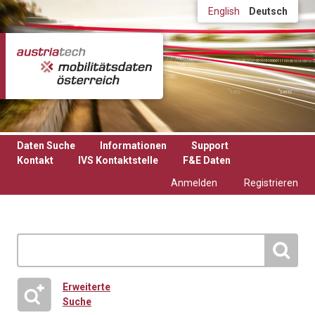
Direkt zum Inhalt
English
Deutsch
Daten Suche
Informationen
Support
Kontakt
IVS Kontaktstelle
F&E Daten
Anmelden
Registrieren
Erweiterte
Suche