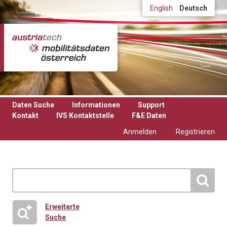
Direkt zum Inhalt
English
Deutsch
Daten Suche
Informationen
Support
Kontakt
IVS Kontaktstelle
F&E Daten
Anmelden
Registrieren
Erweiterte
Suche