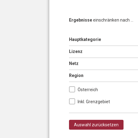
Ergebnisse
einschränken nach ...
Anzeigen
Hauptkategorie
Seiten
Anzeigen
Lizenz
Anzeigen
Netz
Ausblenden
Region
Österreich
Inkl. Grenzgebiet