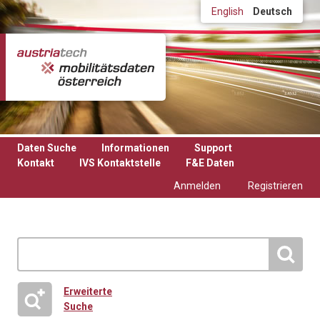
Direkt zum Inhalt
English
Deutsch
Daten Suche
Informationen
Support
Kontakt
IVS Kontaktstelle
F&E Daten
Anmelden
Registrieren
Erweiterte
Suche