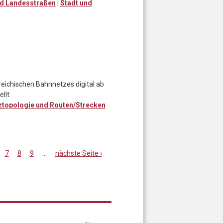
d Landesstraßen
|
Stadt und
rreichischen Bahnnetzes digital ab
llt.
ztopologie und Routen/Strecken
7
8
9
…
nächste Seite ›