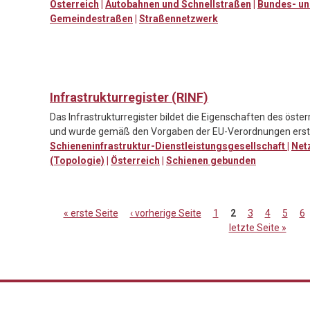
Österreich
|
Autobahnen und Schnellstraßen
|
Bundes- un
Gemeindestraßen
|
Straßennetzwerk
Infrastrukturregister (RINF)
Das Infrastrukturregister bildet die Eigenschaften des öste
und wurde gemäß den Vorgaben der EU-Verordnungen erste
Schieneninfrastruktur-Dienstleistungsgesellschaft
|
Net
(Topologie)
|
Österreich
|
Schienen gebunden
« erste Seite
‹ vorherige Seite
1
2
3
4
5
6
letzte Seite »