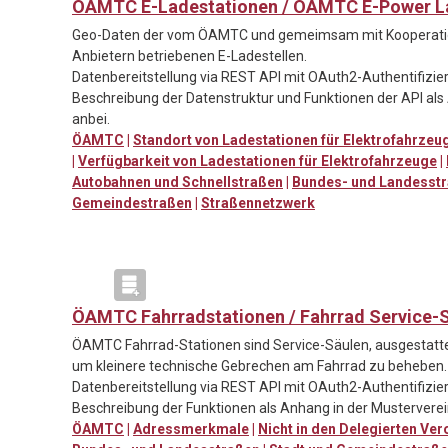
ÖAMTC E-Ladestationen / ÖAMTC E-Power L
Geo-Daten der vom ÖAMTC und gemeimsam mit Kooperati
Anbietern betriebenen E-Ladestellen.
Datenbereitstellung via REST API mit OAuth2-Authentifizie
Beschreibung der Datenstruktur und Funktionen der API al
anbei.
ÖAMTC
|
Standort von Ladestationen für Elektrofahrze
|
Verfügbarkeit von Ladestationen für Elektrofahrzeuge
|
Autobahnen und Schnellstraßen
|
Bundes- und Landesst
Gemeindestraßen
|
Straßennetzwerk
ÖAMTC Fahrradstationen / Fahrrad Service-
ÖAMTC Fahrrad-Stationen sind Service-Säulen, ausgestat
um kleinere technische Gebrechen am Fahrrad zu beheben.
Datenbereitstellung via REST API mit OAuth2-Authentifizie
Beschreibung der Funktionen als Anhang in der Mustervere
ÖAMTC
|
Adressmerkmale
|
Nicht in den Delegierten Ve