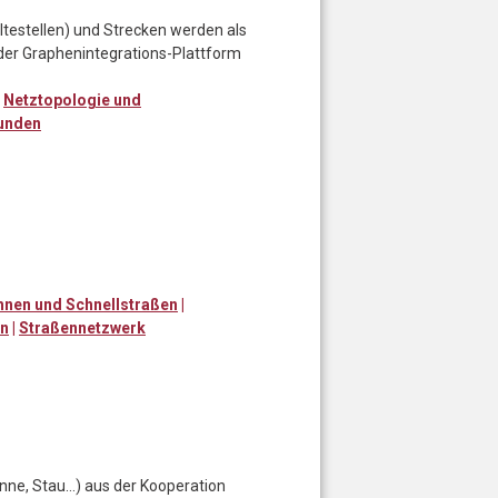
estellen) und Strecken werden als
n der Graphenintegrations-Plattform
|
Netztopologie und
unden
nen und Schnellstraßen
|
en
|
Straßennetzwerk
nne, Stau…) aus der Kooperation