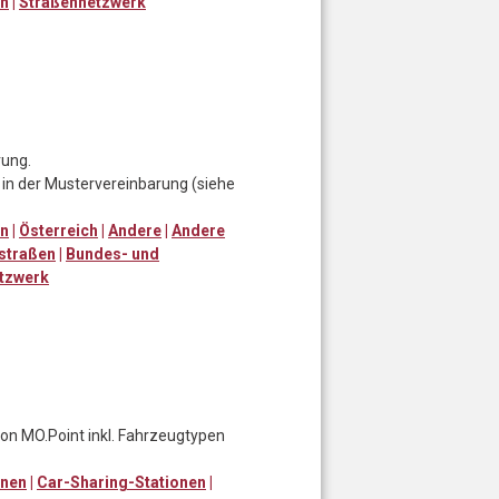
en
|
Straßennetzwerk
rung.
in der Mustervereinbarung (siehe
en
|
Österreich
|
Andere
|
Andere
straßen
|
Bundes- und
tzwerk
von MO.Point inkl. Fahrzeugtypen
onen
|
Car-Sharing-Stationen
|