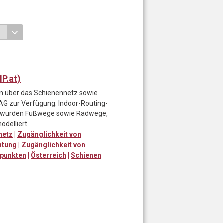
P.at)
ten über das Schienennetz sowie
 AG zur Verfügung. Indoor-Routing-
d wurden Fußwege sowie Radwege,
odelliert.
netz
|
Zugänglichkeit von
htung
|
Zugänglichkeit von
npunkten
|
Österreich
|
Schienen