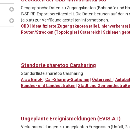
Geographische Daten zu Zugangsknoten (Bahnhöfe und Halt
INSPIRE-Export bereitgestellt. Die Daten beruhen auf der i
(gip.at) zur Verfügung gestellten Informationen.
ÖBB
|
Identifizierte Zugangsknoten (alle Linienverkehre)
Routen/Strecken (Topologie)
|
Österreich
|
Schienen geb
Standorte sharetoo Carsharing
Standortliste sharetoo Carsharing
Arac GmbH
|
Car-Sharing-Stationen
|
Österreich
|
Autobah
Bundes- und Landesstraßen
|
Stadt und Gemeindestraß
Ungeplante Ereignismeldungen (EVIS.AT)
Verkehrsmeldungen zu ungeplanten Ereignissen (Unfall, Pa