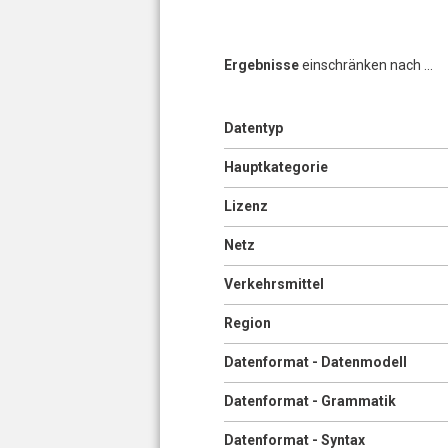
Ergebnisse
einschränken nach ...
Anzeigen
Datentyp
Seiten
Anzeigen
Hauptkategorie
Anzeigen
Lizenz
Anzeigen
Netz
Anzeigen
Verkehrsmittel
Anzeigen
Region
Anzeigen
Datenformat - Datenmodell
Anzeigen
Datenformat - Grammatik
Anzeigen
Datenformat - Syntax