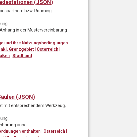
adestationen (JSON)
onspartnern bzw. Roaming-
rung.
s Anhang in der Mustervereinbarung
uge und ihre Nutzungsbedingungen
Inkl. Grenzgebiet
|
Österreich
|
raßen
|
Stadt und
Säulen (JSON)
tet mit entsprechendem Werkzeug,
rung.
inbarung anbei.
rordnungen enthalten
|
Österreich
|