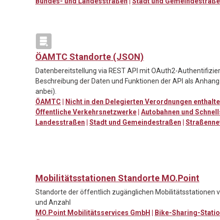
Bundes- und Landesstraßen
|
Stadt und Gemeindestraß
ÖAMTC Standorte (JSON)
Datenbereitstellung via REST API mit OAuth2-Authentifizie
Beschreibung der Daten und Funktionen der API als Anhang 
anbei).
ÖAMTC
|
Nicht in den Delegierten Verordnungen enthalt
Öffentliche Verkehrsnetzwerke
|
Autobahnen und Schnell
Landesstraßen
|
Stadt und Gemeindestraßen
|
Straßenne
Mobilitätsstationen Standorte MO.Point
Standorte der öffentlich zugänglichen Mobilitätsstationen 
und Anzahl
MO.Point Mobilitätsservices GmbH
|
Bike-Sharing-Stati