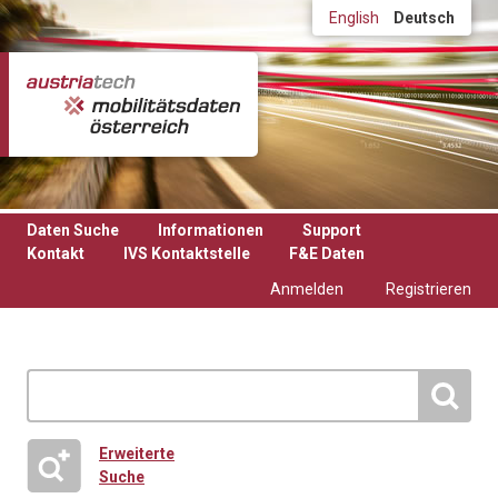
Direkt zum Inhalt
English
Deutsch
Daten Suche
Informationen
Support
Kontakt
IVS Kontaktstelle
F&E Daten
Anmelden
Registrieren
Erweiterte
Suche